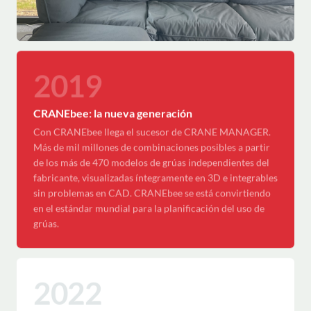
2019
CRANEbee: la nueva generación
Con CRANEbee llega el sucesor de CRANE MANAGER.
Más de mil millones de combinaciones posibles a partir
de los más de 470 modelos de grúas independientes del
fabricante, visualizadas íntegramente en 3D e integrables
sin problemas en CAD. CRANEbee se está convirtiendo
en el estándar mundial para la planificación del uso de
grúas.
2022