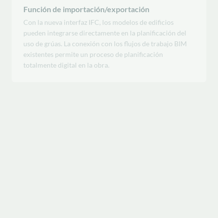
Con la nueva interfaz IFC, los modelos de edificios
pueden integrarse directamente en la planificación del
uso de grúas. La conexión con los flujos de trabajo BIM
existentes permite un proceso de planificación
totalmente digital en la obra.
2025
Datos de drones: integración con AirClip GmbH &
Co. KG
Gracias a la nueva colaboración con AirClip GmbH & Co.
KG, las imágenes tomadas con drones se pueden
importar directamente a CRANEbee. De este modo, los
datos 3D reales de la obra sirven de base para una
planificación aún más precisa del uso de las grúas.