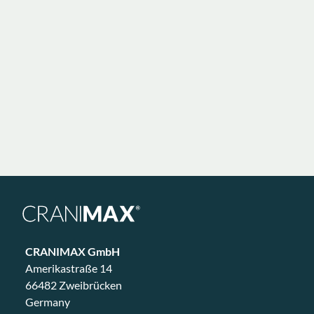
Conócenos
Escribe el próximo capítulo con nosotros
Más de 470 modelos de grúas, mil millones de
combinaciones y tu próximo proyecto.
Ponerse en contacto
CRANIMAX GmbH
Amerikastraße 14
66482 Zweibrücken
Germany