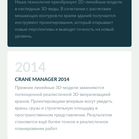
Наша технология преобразует 2D-линейные модели
в наглядные 3D-виды. В сочетании с расчетами
мешающих контуров по краям зданий получается
инструмент проектирования, который открывает
новые перспективы и выводит точность на новый
уровень.
2014
CRANE MANAGER 2014
Прежние линейные 3D-модели заменяются
полноценной реалистичной 3D-визуализацией
кранов. Проектировщики впервые могут увидеть
краны, грузы и строительную площадку в
пространственном представлении. Результатом
становится ещё более точное и реалистичное
планирование работ.