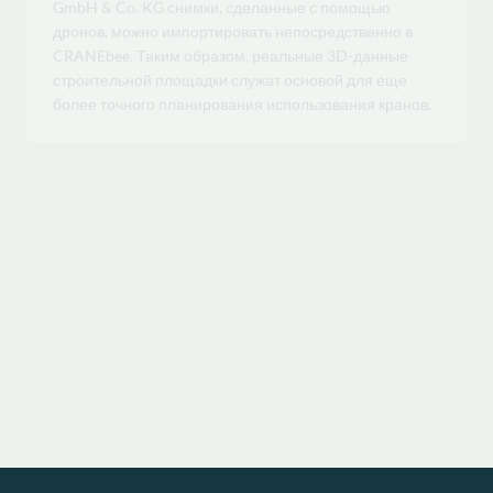
дронов, можно импортировать непосредственно в
CRANEbee. Таким образом, реальные 3D-данные
строительной площадки служат основой для еще
более точного планирования использования кранов.
Познакомьтесь с
нами
Напишите следующую главу вместе с нами
Более 470 моделей кранов, миллиард комбинаций и
ваш следующий проект.
Связаться с нами