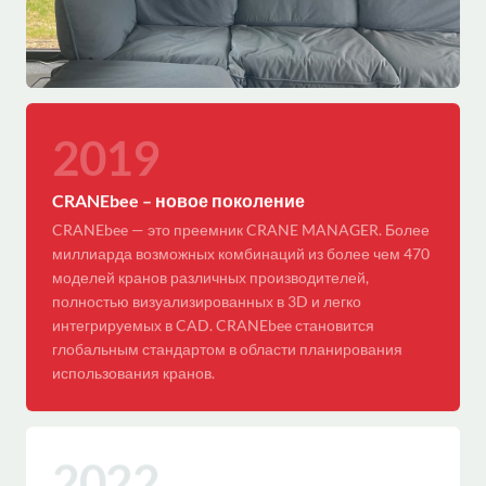
2019
CRANEbee – новое поколение
CRANEbee — это преемник CRANE MANAGER. Более
миллиарда возможных комбинаций из более чем 470
моделей кранов различных производителей,
полностью визуализированных в 3D и легко
интегрируемых в CAD. CRANEbee становится
глобальным стандартом в области планирования
использования кранов.
2022