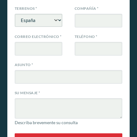
TERRENOS
*
COMPAÑÍA
*
CORREO ELECTRÓNICO
*
TELÉFONO
*
ASUNTO
*
SU MENSAJE
*
Describa brevemente su consulta