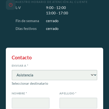
NUESTRO HORARIO DE ATENCIÓN AL CLIENTE
L-V
9:00 - 12:00
13:00 - 17:00
Fin de semana
cerrado
Días festivos
cerrado
Contacto
ENVIAR A
*
Seleccionar destinatario
NOMBRE
*
APELLIDO
*