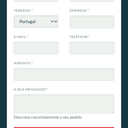
TERRENO
*
EMPRESA
*
E-MAIL
*
TELEFONE
*
ASSUNTO
*
A SUA MENSAGEM
*
Descreva resumidamente o seu pedido