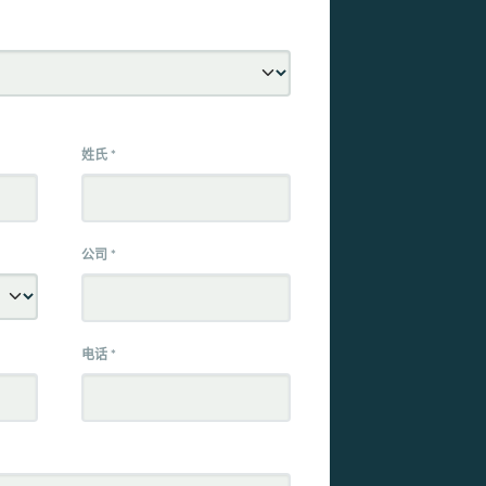
姓氏
*
公司
*
电话
*