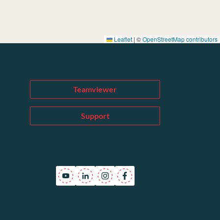
Leaflet
|
©
OpenStreetMap contributors
Teamviewer
Support