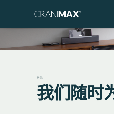
Skip to main navigation
Skip to main content
Skip to page footer
联系
我们随时