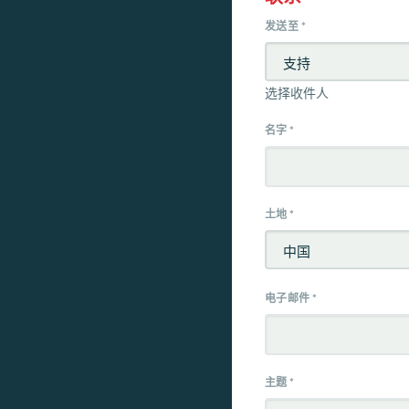
发送至
*
选择收件人
名字
*
土地
*
电子邮件
*
主题
*