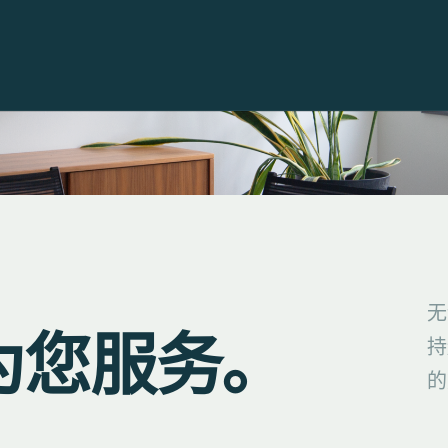
无
为您服务。
持
的