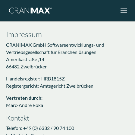
Skip to main navigation
Skip to main content
Skip to page footer
Impressum
CRANIMAX GmbH Softwareentwicklungs- und
Vertriebsgesellschaft für Branchenlösungen
Amerikastraße ,14
66482 Zweibrücken
Handelsregister: HRB1815Z
Registergericht: Amtsgericht Zweibrücken
Vertreten durch:
Marc-André Roka
Kontakt
Telefon: +49 (0) 6332 / 90 74 100